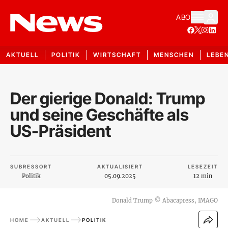
ABO
AKTUELL
POLITIK
WIRTSCHAFT
MENSCHEN
LEBE
Der gierige Donald: Trump
und seine Geschäfte als
US-Präsident
SUBRESSORT
AKTUALISIERT
LESEZEIT
Politik
05.09.2025
12 min
Donald Trump
©
Abacapress, IMAGO
HOME
AKTUELL
POLITIK