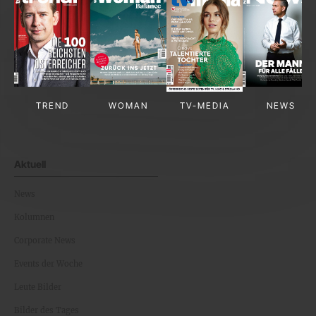
TREND
WOMAN
TV-MEDIA
NEWS
Aktuell
News
Kolumnen
Corporate News
Events der Woche
Leute Bilder
Bilder des Tages