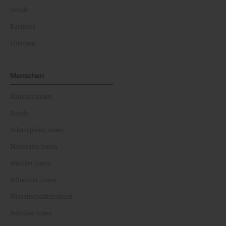
Gehalt
Business
Finanzen
Menschen
Künstler:innen
Royals
Schauspieler:innen
Moderator:innen
Musiker:innen
Influencer:innen
Wissenschaftler:innen
Politiker:innen