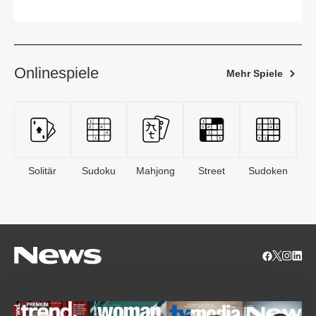
unter Trump
Onlinespiele
Mehr Spiele
Solitär
Sudoku
Mahjong
Street
Sudoken
B
S