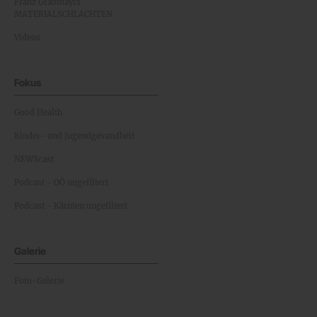
Franz Grabmayrs
MATERIALSCHLACHTEN
Videos
Fokus
Good Health
Kinder- und Jugendgesundheit
NEWScast
Podcast - OÖ ungefiltert
Podcast - Kärnten ungefiltert
Galerie
Foto-Galerie