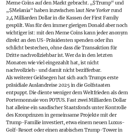
Meme Coins auf den Markt gebracht. „$Trump“ und
„$Melania“ haben inzwischen laut
New Yorker
rund
2,4 Milliarden Dollar in die Kassen der First Family
gespült. Was für den immer gierigen Donald aber noch
wichtiger ist: mit den Meme Coins kann jeder anonym
direkt an den US-Präsidenten spenden oder ihn
schlicht bestechen, ohne dass die Transaktion für
Dritte nachvollziehbar ist. Wer da in den letzten
Monaten wie viel eingezahlt hat, ist nicht
nachvollzieh- und damit nicht bezifferbar.
Als weiterer Geldsegen hat sich auch Trumps erste
präsidiale Auslandreise 2025 in die Golfstaaten
entpuppt. Die diente weniger dem Weltfrieden als dem
Portemonnaie von POTUS. Fast zwei Milliarden Dollar
hat alleine ein saudischer Staatsfonds unter Kontrolle
des Kronprinzen in gemeinsame Projekte mit der
Trump-Familie investiert, etwa einem neuen Luxus-
Golf-Resort oder einen arabischen Trump-Tower in