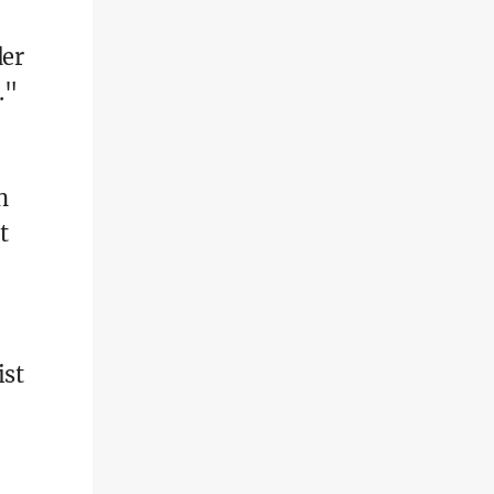
der
."
h
t
ist