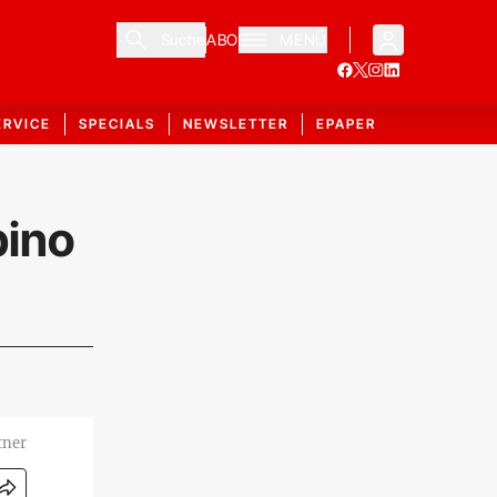
Suche
ABO
MENÜ
ERVICE
SPECIALS
NEWSLETTER
EPAPER
pino
tner