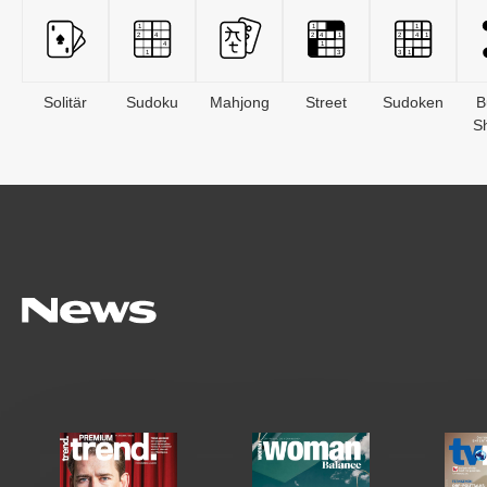
Solitär
Sudoku
Mahjong
Street
Sudoken
B
S