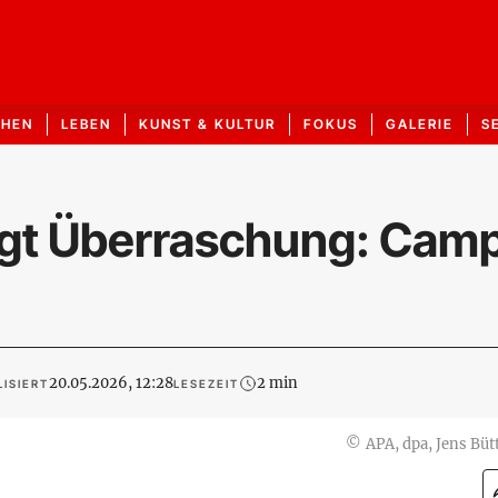
CHEN
LEBEN
KUNST & KULTUR
FOKUS
GALERIE
S
ngt Überraschung: Cam
20.05.2026, 12:28
2 min
ISIERT
LESEZEIT
©
APA, dpa, Jens Büt