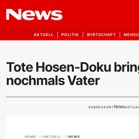
AKTUELL
POLITIK
WIRTSCHAFT
MENS
Tote Hosen-Doku bri
nochmals Vater
News
SUBRESSORT
AKTUAL
HOME
AKTUELL
NEWS