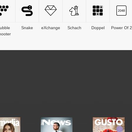
ubble
Snake
eXchange
Schach
Doppel
Power Of 2
hooter