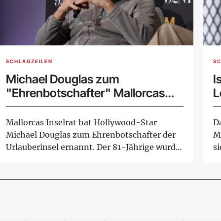
SCHLAGZEILEN
SC
Michael Douglas zum
I
"Ehrenbotschafter" Mallorcas
L
ernannt
Mallorcas Inselrat hat Hollywood-Star
D
Michael Douglas zum Ehrenbotschafter der
M
Urlauberinsel ernannt. Der 81-Jährige wurde
s
bei der...
Le