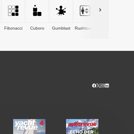
Fibonacci
Cuboro
Gumblast
Rushtower
Advents­
kalender