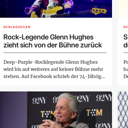
SCHLAGZEILEN
SC
Rock-Legende Glenn Hughes
S
zieht sich von der Bühne zurück
d
Deep-Purple-Rocklegende Glenn Hughes
P
wird bis auf weiteres auf keiner Bühne mehr
h
stehen. Auf Facebook schrieb der 74-Jährige
D
von e...
Ja