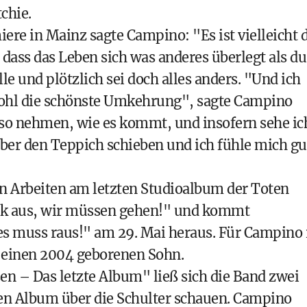
chie.
ere in Mainz sagte Campino: "Es ist vielleicht 
ass das Leben sich was anderes überlegt als du
 und plötzlich sei doch alles anders. "Und ich
 wohl die schönste Umkehrung", sagte Campino
so nehmen, wie es kommt, und insofern sehe ic
über den Teppich schieben und ich fühle mich gu
n Arbeiten am letzten Studioalbum der Toten
nk aus, wir müssen gehen!" und kommt
muss raus!" am 29. Mai heraus. Für Campino 
ts einen 2004 geborenen Sohn.
n – Das letzte Album" ließ sich die Band zwei
zten Album über die Schulter schauen. Campino