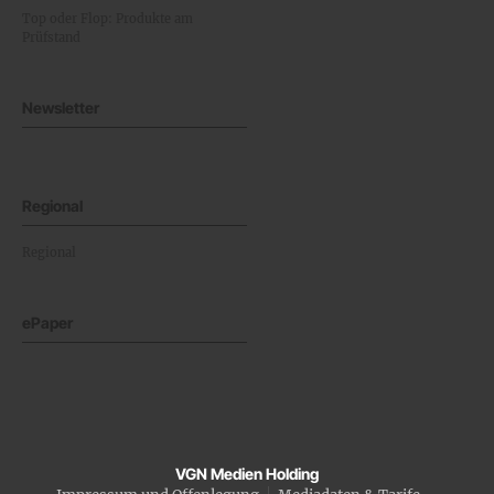
Top oder Flop: Produkte am
Prüfstand
Newsletter
Regional
Regional
ePaper
VGN Medien Holding