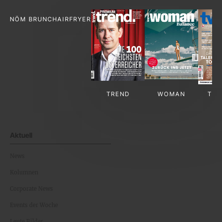
NÖM BRUNCH
AIRFRYER
TREND
WOMAN
TV-
Aktuell
News
Kolumnen
Corporate News
Events der Woche
Leute Bilder