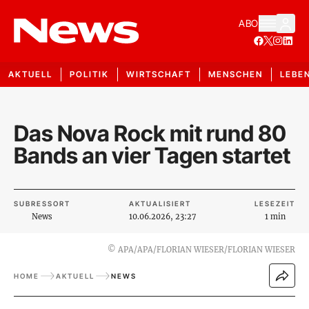
ABO
AKTUELL
POLITIK
WIRTSCHAFT
MENSCHEN
LEBE
Das Nova Rock mit rund 80
Bands an vier Tagen startet
SUBRESSORT
AKTUALISIERT
LESEZEIT
News
10.06.2026, 23:27
1 min
©
APA/APA/FLORIAN WIESER/FLORIAN WIESER
HOME
AKTUELL
NEWS