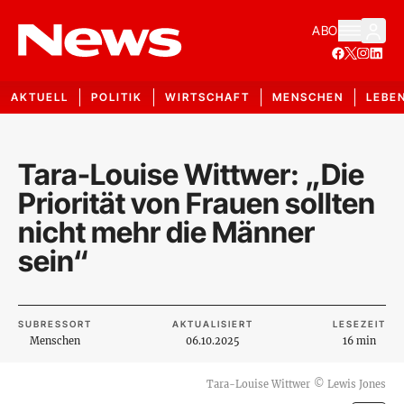
ABO
AKTUELL
POLITIK
WIRTSCHAFT
MENSCHEN
LEBE
Tara-Louise Wittwer: „Die
Priorität von Frauen sollten
nicht mehr die Männer
sein“
SUBRESSORT
AKTUALISIERT
LESEZEIT
Menschen
06.10.2025
16 min
Tara-Louise Wittwer
©
Lewis Jones