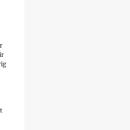
r
ir
rig
e
t