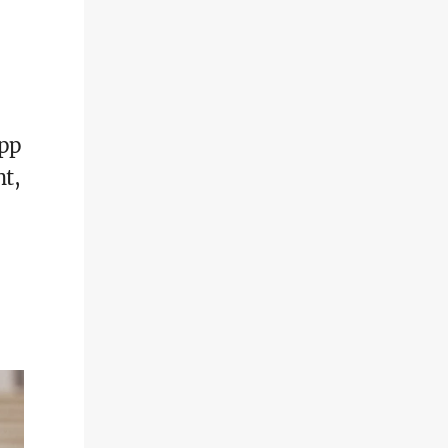
app
ht,