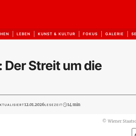
CHEN
LEBEN
KUNST & KULTUR
FOKUS
GALERIE
S
 Der Streit um die
12.01.2026
14 min
KTUALISIERT
LESEZEIT
©
Wiener Staats