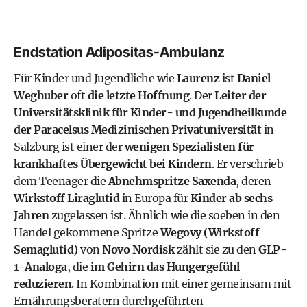
Endstation Adipositas-Ambulanz
Für Kinder und Jugendliche wie
Laurenz
ist
Daniel
Weghuber
oft
die letzte Hoffnung
. Der
Leiter der
Universitätsklinik für Kinder- und Jugendheilkunde
der Paracelsus Medizinischen Privatuniversität
in
Salzburg ist einer der
wenigen Spezialisten für
krankhaftes Übergewicht bei Kindern
. Er verschrieb
dem Teenager die
Abnehmspritze
Saxenda
, deren
Wirkstoff Liraglutid
in Europa für
Kinder ab sechs
Jahren
zugelassen ist. Ähnlich wie die soeben in den
Handel gekommene Spritze
Wegovy (Wirkstoff
Semaglutid)
von
Novo Nordisk
zählt sie zu den
GLP-
1-Analoga
, die
im Gehirn das Hungergefühl
reduzieren
. In Kombination mit einer gemeinsam mit
Ernährungsberatern durchgeführten