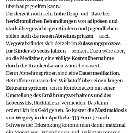
überhaupt greifen kann.“
Die derzeit noch sehr
hohe Drop-out-Rate bei
herkömmlichen Behandlungen
von
adipösen und
stark übergewichtigen Kindern und Jugendlichen
sollen auch die
neuen Abnehmspritzen
– auch
Wegovy
befindet sich derzeit im
Zulassungsprozess
für Kinder ab sechs Jahren
– senken. Dazu wäre aber,
so die Mediziner, eine
völlige Kostenübernahme
durch die Krankenkassen
wünschenswert.
Denn Abnehmspritzen sind eine
Dauermedikation
.
Betroffene müssen den
Wirkstoff über einen langen
Zeitraum spritzen
, um in Kombination mit einer
Umstellung des Ernährungsverhaltens und des
Lebensstils
, Rückfälle zu vermeiden. Das kann
ordentlich ins Geld gehen. So kostet die
Maximaldosis
von Wegovy in der Apotheke 333 Euro
. Je nach
Schwere der Erkrankung kommt man damit
maximal
ein Monat
aus. Patientinnen und Patienten müssen