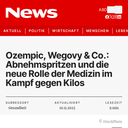
ABO
AKTUELL
POLITIK
WIRTSCHAFT
MENSCHEN
LEBE
Ozempic, Wegovy & Co.:
Abnehmspritzen und die
neue Rolle der Medizin im
Kampf gegen Kilos
SUBRESSORT
AKTUALISIERT
LESEZEIT
Gesundheit
10.11.2025
9 min
©
iStockPhoto