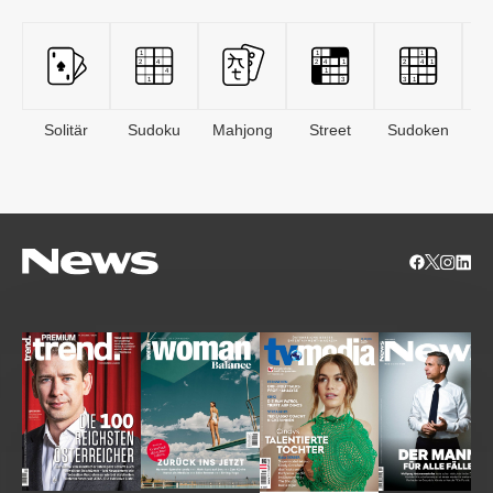
Solitär
Sudoku
Mahjong
Street
Sudoken
B
S