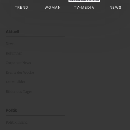
TREND
WOMAN
TV-MEDIA
NEWS
Aktuell
News
Kolumnen
Corporate News
Events der Woche
Leute Bilder
Bilder des Tages
Politik
Politik Inland