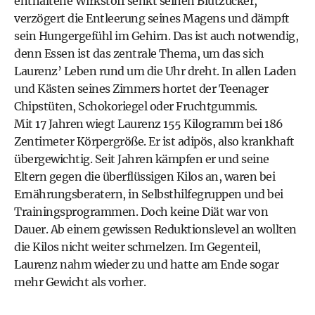
enthaltene Wirkstoff senkt seinen Blutzucker,
verzögert die Entleerung seines Magens und dämpft
sein Hungergefühl im Gehirn. Das ist auch notwendig,
denn Essen ist das zentrale Thema, um das sich
Laurenz’ Leben rund um die Uhr dreht. In allen Laden
und Kästen seines Zimmers hortet der Teenager
Chipstüten, Schokoriegel oder Fruchtgummis.
Mit 17 Jahren wiegt Laurenz 155 Kilogramm bei 186
Zentimeter Körpergröße. Er ist adipös, also krankhaft
übergewichtig. Seit Jahren kämpfen er und seine
Eltern gegen die überflüssigen Kilos an, waren bei
Ernährungsberatern, in Selbsthilfegruppen und bei
Trainingsprogrammen. Doch keine Diät war von
Dauer. Ab einem gewissen Reduktionslevel an wollten
die Kilos nicht weiter schmelzen. Im Gegenteil,
Laurenz nahm wieder zu und hatte am Ende sogar
mehr Gewicht als vorher.