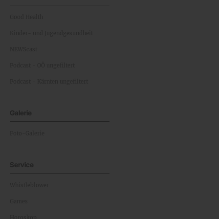
Good Health
Kinder- und Jugendgesundheit
NEWScast
Podcast - OÖ ungefiltert
Podcast - Kärnten ungefiltert
Galerie
Foto-Galerie
Service
Whistleblower
Games
Horoskop