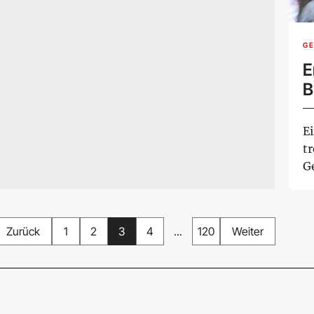
G
E
B
E
tr
Ge
b
Zurück
1
2
3
4
...
120
Weiter