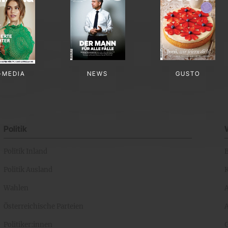
-MEDIA
NEWS
GUSTO
Politik
Politik Inland
Politik Ausland
K
Wahlen
Österreichische Parteien
A
Politiker:innen