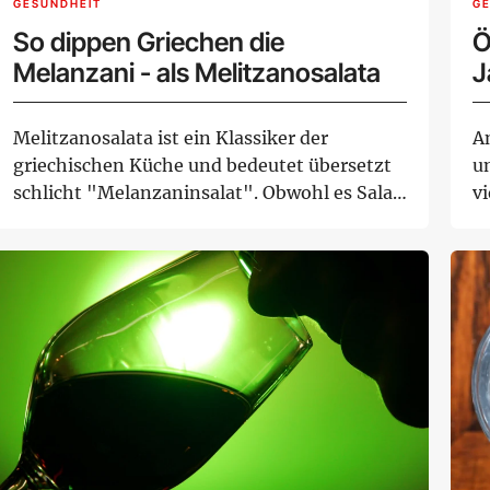
GESUNDHEIT
G
So dippen Griechen die
Ö
Melanzani - als Melitzanosalata
J
A
Melitzanosalata ist ein Klassiker der
A
griechischen Küche und bedeutet übersetzt
u
schlicht "Melanzaninsalat". Obwohl es Salat
v
heißt,...
ga