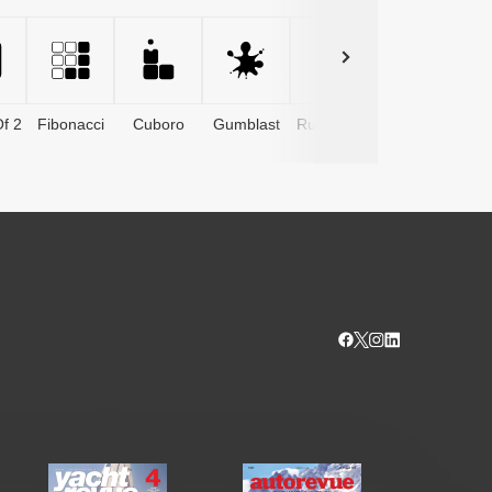
f 2
Fibonacci
Cuboro
Gumblast
Rushtower
Advents­
kalender