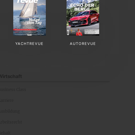
YACHTREVUE
AUTOREVUE
Wirtschaft
Business Class
arriere
Ausbildung
rbeitsrecht
Gehalt