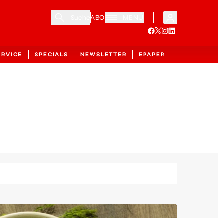
Suche
ABO
MENÜ
ERVICE
SPECIALS
NEWSLETTER
EPAPER