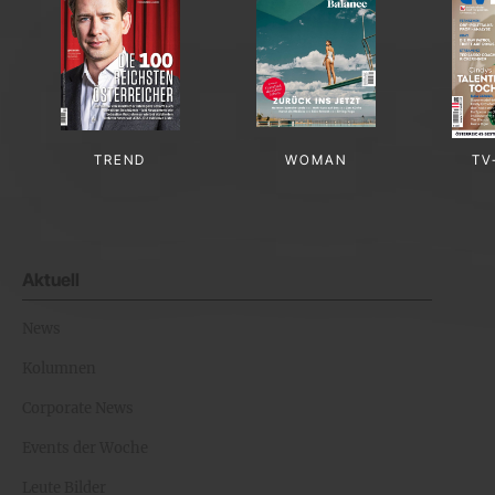
TREND
WOMAN
TV
Aktuell
News
Kolumnen
Corporate News
Events der Woche
Leute Bilder