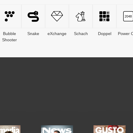
Bubble
Snake
eXchange
Schach
Doppel
Power O
Shooter